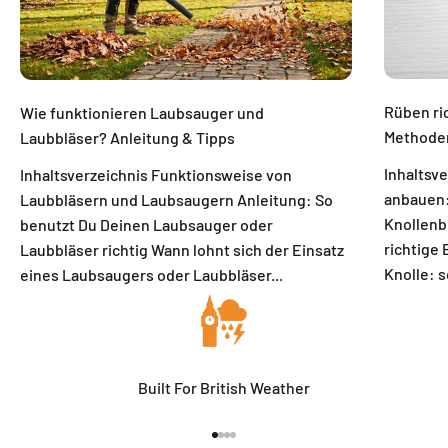
Rüben ri
Wie funktionieren Laubsauger und
Methoden
Laubbläser? Anleitung & Tipps
Inhaltsve
Inhaltsverzeichnis Funktionsweise von
anbauen:
Laubbläsern und Laubsaugern Anleitung: So
Knollenb
benutzt Du Deinen Laubsauger oder
richtige
Laubbläser richtig Wann lohnt sich der Einsatz
Knolle: s
eines Laubsaugers oder Laubbläser...
Built For British Weather
Go to item 1
Go to item 2
Go to item 3
Go to item 4