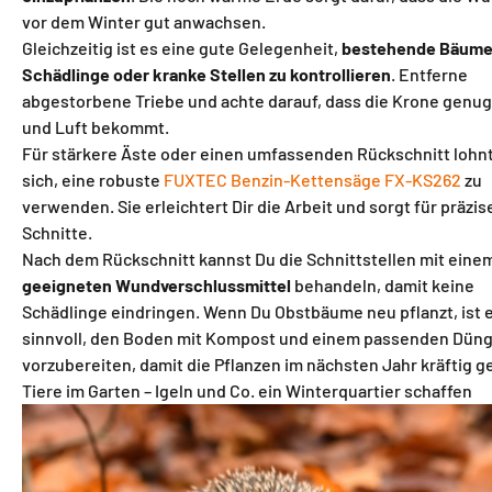
vor dem Winter gut anwachsen.
Gleichzeitig ist es eine gute Gelegenheit,
bestehende Bäume
Schädlinge oder kranke Stellen zu kontrollieren
. Entferne
abgestorbene Triebe und achte darauf, dass die Krone genug
und Luft bekommt.
Für stärkere Äste oder einen umfassenden Rückschnitt lohnt
sich, eine robuste
FUXTEC Benzin-Kettensäge FX-KS262
zu
verwenden. Sie erleichtert Dir die Arbeit und sorgt für präzis
Schnitte.
Nach dem Rückschnitt kannst Du die Schnittstellen mit eine
geeigneten Wundverschlussmittel
behandeln, damit keine
Schädlinge eindringen. Wenn Du Obstbäume neu pflanzt, ist 
sinnvoll, den Boden mit Kompost und einem passenden Dün
vorzubereiten, damit die Pflanzen im nächsten Jahr kräftig g
Tiere im Garten – Igeln und Co. ein Winterquartier schaffen