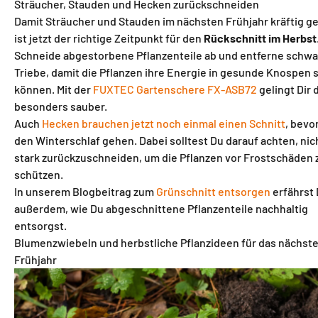
Sträucher, Stauden und Hecken zurückschneiden
Damit Sträucher und Stauden im nächsten Frühjahr kräftig g
ist jetzt der richtige Zeitpunkt für den
Rückschnitt im Herbst
Schneide abgestorbene Pflanzenteile ab und entferne schw
Triebe, damit die Pflanzen ihre Energie in gesunde Knospen 
können. Mit der
FUXTEC Gartenschere FX-ASB72
gelingt Dir 
besonders sauber.
Auch
Hecken brauchen jetzt noch einmal einen Schnitt
, bevor
den Winterschlaf gehen. Dabei solltest Du darauf achten, nic
stark zurückzuschneiden, um die Pflanzen vor Frostschäden 
schützen.
In unserem Blogbeitrag zum
Grünschnitt entsorgen
erfährst
außerdem, wie Du abgeschnittene Pflanzenteile nachhaltig
entsorgst.
Blumenzwiebeln und herbstliche Pflanzideen für das nächst
Frühjahr