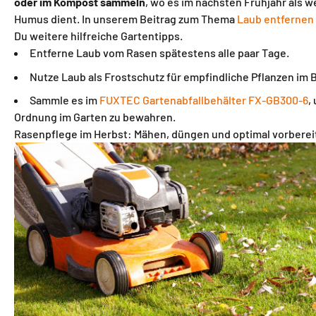
oder im Kompost sammeln
, wo es im nächsten Frühjahr als w
Humus dient. In unserem Beitrag zum Thema
Laub entfernen
Du weitere hilfreiche Gartentipps.
Entferne Laub vom Rasen spätestens alle paar Tage.
Nutze Laub als Frostschutz für empfindliche Pflanzen im 
Sammle es im
FUXTEC Gartenabfallbehälter FX-GB300-6
,
Ordnung im Garten zu bewahren.
Rasenpflege im Herbst: Mähen, düngen und optimal vorberei