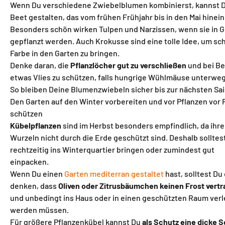
Wenn Du verschiedene Zwiebelblumen kombinierst, kannst D
Beet gestalten, das vom frühen Frühjahr bis in den Mai hinein
Besonders schön wirken Tulpen und Narzissen, wenn sie in 
gepflanzt werden. Auch Krokusse sind eine tolle Idee, um sc
Farbe in den Garten zu bringen.
Denke daran, die
Pflanzlöcher gut zu verschließen
und bei Be
etwas Vlies zu schützen, falls hungrige Wühlmäuse unterweg
So bleiben Deine Blumenzwiebeln sicher bis zur nächsten Sai
Den Garten auf den Winter vorbereiten und vor Pflanzen vor 
schützen
Kübelpflanzen
sind im Herbst besonders empfindlich, da ihre
Wurzeln nicht durch die Erde geschützt sind. Deshalb solltest
rechtzeitig ins Winterquartier bringen oder zumindest gut
einpacken.
Wenn Du einen
Garten mediterran gestaltet
hast, solltest Du
denken, dass
Oliven oder Zitrusbäumchen keinen Frost vert
und unbedingt ins Haus oder in einen geschützten Raum verl
werden müssen.
Für größere Pflanzenkübel kannst Du
als Schutz eine dicke S