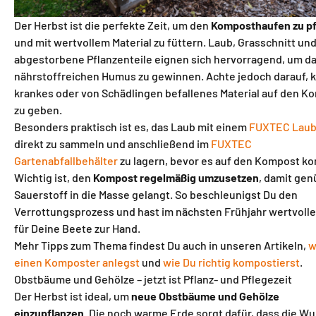
Der Herbst ist die perfekte Zeit, um den
Komposthaufen zu p
und mit wertvollem Material zu füttern. Laub, Grasschnitt un
abgestorbene Pflanzenteile eignen sich hervorragend, um d
nährstoffreichen Humus zu gewinnen. Achte jedoch darauf, k
krankes oder von Schädlingen befallenes Material auf den K
zu geben.
Besonders praktisch ist es, das Laub mit einem
FUXTEC Laub
direkt zu sammeln und anschließend im
FUXTEC
Gartenabfallbehälter
zu lagern, bevor es auf den Kompost k
Wichtig ist, den
Kompost regelmäßig umzusetzen
, damit ge
Sauerstoff in die Masse gelangt. So beschleunigst Du den
Verrottungsprozess und hast im nächsten Frühjahr wertvoll
für Deine Beete zur Hand.
Mehr Tipps zum Thema findest Du auch in unseren Artikeln,
w
einen Komposter anlegst
und
wie Du richtig kompostierst
.
Obstbäume und Gehölze – jetzt ist Pflanz- und Pflegezeit
Der Herbst ist ideal, um
neue Obstbäume und Gehölze
einzupflanzen
. Die noch warme Erde sorgt dafür, dass die Wu