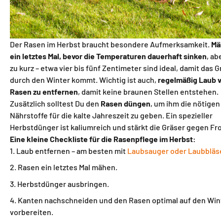
Der Rasen im Herbst braucht besondere Aufmerksamkeit.
Mä
ein letztes Mal, bevor die Temperaturen dauerhaft sinken
, ab
zu kurz – etwa vier bis fünf Zentimeter sind ideal, damit das G
durch den Winter kommt. Wichtig ist auch,
regelmäßig Laub 
Rasen zu entfernen
, damit keine braunen Stellen entstehen.
Zusätzlich solltest Du den
Rasen düngen
, um ihm die nötigen
Nährstoffe für die kalte Jahreszeit zu geben. Ein spezieller
Herbstdünger ist kaliumreich und stärkt die Gräser gegen Fr
Eine kleine Checkliste für die Rasenpflege im Herbst:
Laub entfernen – am besten mit
Laubsauger oder Laubbläs
Rasen ein letztes Mal mähen.
Herbstdünger ausbringen.
Kanten nachschneiden und den Rasen optimal auf den Win
vorbereiten.