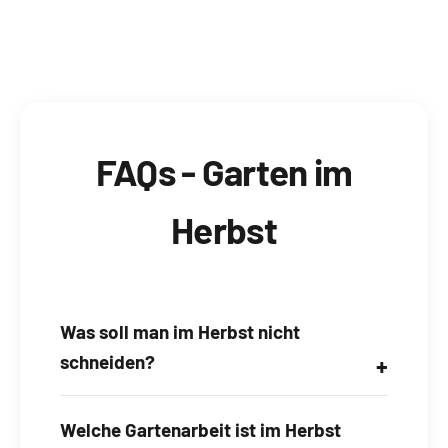
Ackerfräsen
FAQs - Garten im
Herbst
Was soll man im Herbst nicht
schneiden?
Im Herbst solltest Du immergrüne
Welche Gartenarbeit ist im Herbst
Gehölze, frostempfindliche