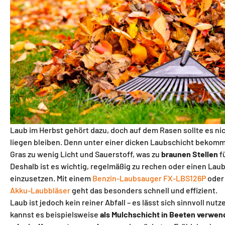
Laub im Herbst gehört dazu, doch auf dem Rasen sollte es ni
liegen bleiben. Denn unter einer dicken Laubschicht bekomm
Gras zu wenig Licht und Sauerstoff, was zu
braunen Stellen
f
Deshalb ist es wichtig, regelmäßig zu rechen oder einen Lau
einzusetzen. Mit einem
Benzin-Laubsauger FX-LBS126P
oder
Akku-Laubbläser
geht das besonders schnell und effizient.
Laub ist jedoch kein reiner Abfall – es lässt sich sinnvoll nutz
kannst es beispielsweise
als Mulchschicht in Beeten verwe