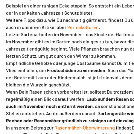
Beispiel an einer ruhigen Ecke stapeln. So entsteht ein Leb
der in der kalten Jahreszeit Schutz bietet.
Weitere Tipps dazu, wie Du nachhaltig gärtnerst, findest Du 
auch in unserem Artikel über
Permakulturen
.
Letzte Gartenarbeiten im November – das Finale der Gartens
Im November gibt es im Garten noch einiges zu tun, bevor die
Jahreszeit endgültig beginnt. Viele Pflanzen brauchen nun d
letzten Schutz, um gut durch den Winter zu kommen.
Empfindliche Gehölze oder junge Obstbäume kannst Du mit 
Vlies einhüllen, um
Frostschäden zu vermeiden
. Auch das M
der Beete mit Laub oder Rindenmulch ist jetzt sinnvoll, denn
bleiben die Wurzeln geschützt.
Wenn Dein Rasen schon vorbereitet ist, solltest Du trotzdem
regelmäßig einen Blick darauf werfen.
Laub auf dem Rasen so
auch im November noch entfernt werden
, da sonst unschön
Stellen entstehen. Achte außerdem darauf, G
artengeräte wie
Rechen oder Rasenmäher gründlich zu reinigen und einzula
In unserem Beitrag zur
Rasenmäher-Überwinterung
findest 