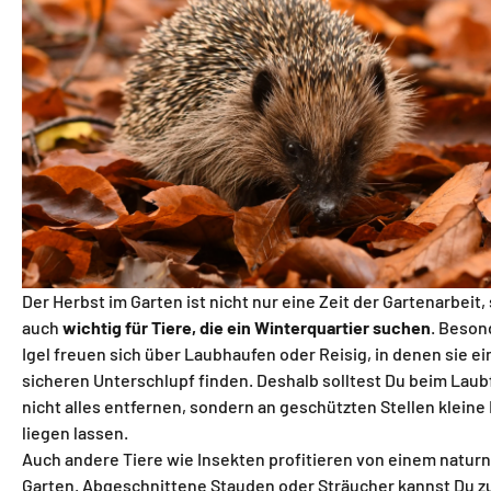
Der Herbst im Garten ist nicht nur eine Zeit der Gartenarbeit
auch
wichtig für Tiere, die ein Winterquartier suchen
. Beson
Igel freuen sich über Laubhaufen oder Reisig, in denen sie e
sicheren Unterschlupf finden. Deshalb solltest Du beim Lau
nicht alles entfernen, sondern an geschützten Stellen kleine
liegen lassen.
Auch andere Tiere wie Insekten profitieren von einem natur
Garten. Abgeschnittene Stauden oder Sträucher kannst Du 