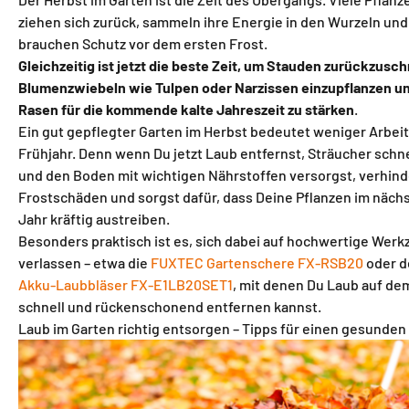
ziehen sich zurück, sammeln ihre Energie in den Wurzeln und
brauchen Schutz vor dem ersten Frost.
Gleichzeitig ist jetzt die beste Zeit, um Stauden zurückzusc
Blumenzwiebeln wie Tulpen oder Narzissen einzupflanzen u
Rasen für die kommende kalte Jahreszeit zu stärken
.
Ein gut gepflegter Garten im Herbst bedeutet weniger Arbeit
Frühjahr. Denn wenn Du jetzt Laub entfernst, Sträucher schn
und den Boden mit wichtigen Nährstoffen versorgst, verhind
Frostschäden und sorgst dafür, dass Deine Pflanzen im näch
Jahr kräftig austreiben.
Besonders praktisch ist es, sich dabei auf hochwertige Werk
verlassen – etwa die
FUXTEC Gartenschere FX-RSB20
oder d
Akku-Laubbläser FX-E1LB20SET1
, mit denen Du Laub auf d
schnell und rückenschonend entfernen kannst.
Laub im Garten richtig entsorgen – Tipps für einen gesunde