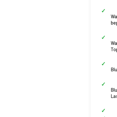
Wa
be
Wan
To
Bl
Bl
La