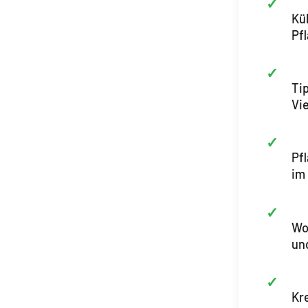
Kü
Pf
Ti
Vie
Pf
im
Wo
un
Kr