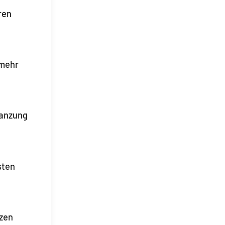
ren
 mehr
lanzung
sten
nzen