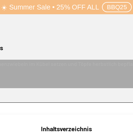
☀️ Summer Sale • 25% OFF ALL
BBQ25
rs
 Dahlien und Sonnenblumen bringt Farbe vor den Hausein
enzwiebeln im Kübel setzen und Töpfe herbstlich bepfl
Inhaltsverzeichnis