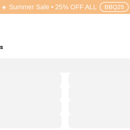
☀️ Summer Sale • 25% OFF ALL
BBQ25
rs
wagen
Erdbohrer
schere
Kehrmaschine
acke
Motorsense
schaufel
Stromerzeuger