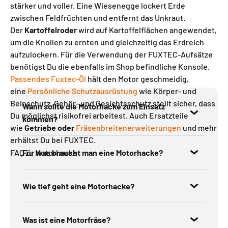
stärker und voller. Eine Wiesenegge lockert Erde
zwischen Feldfrüchten und entfernt das Unkraut.
Der
Kartoffelroder
wird auf Kartoffelflächen angewendet,
um die Knollen zu ernten und gleichzeitig das Erdreich
aufzulockern. Für die Verwendung der FUXTEC-Aufsätze
benötigst Du die ebenfalls im Shop befindliche Konsole.
Passendes Fuxtec-Öl
hält den Motor geschmeidig,
eine
Persönliche Schutzausrüstung
wie Körper- und
Beinschutz, Gehör- und Gesichtsschutz stellt sicher, dass
Wann sollte die Motorhacke zum Einsatz
Du möglichst risikofrei arbeitest. Auch Ersatzteile
kommen?
wie
Getriebe oder
Fräsenbreitenerweiterungen
und mehr
erhältst Du bei FUXTEC.
FAQ zu Motorhacke
Für was braucht man eine Motorhacke?
Wie tief geht eine Motorhacke?
Was ist eine Motorfräse?