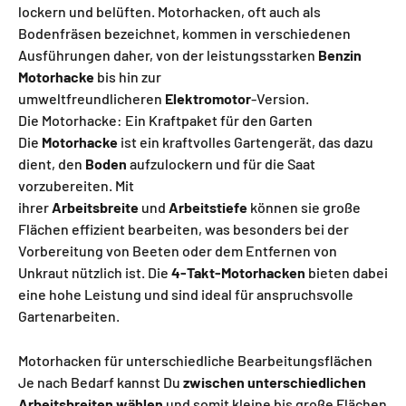
lockern und belüften. Motorhacken, oft auch als
Bodenfräsen bezeichnet, kommen in verschiedenen
Ausführungen daher, von der leistungsstarken
Benzin
Motorhacke
bis hin zur
umweltfreundlicheren
Elektromotor
-Version.
Die Motorhacke: Ein Kraftpaket für den Garten
Die
Motorhacke
ist ein kraftvolles Gartengerät, das dazu
dient, den
Boden
aufzulockern und für die Saat
vorzubereiten. Mit
ihrer
Arbeitsbreite
und
Arbeitstiefe
können sie große
Flächen effizient bearbeiten, was besonders bei der
Vorbereitung von Beeten oder dem Entfernen von
Unkraut nützlich ist. Die
4-Takt-Motorhacken
bieten dabei
eine hohe Leistung und sind ideal für anspruchsvolle
Gartenarbeiten.
Motorhacken für unterschiedliche Bearbeitungsflächen
Je nach Bedarf kannst Du
zwischen unterschiedlichen
Arbeitsbreiten wählen
und somit kleine bis große Flächen