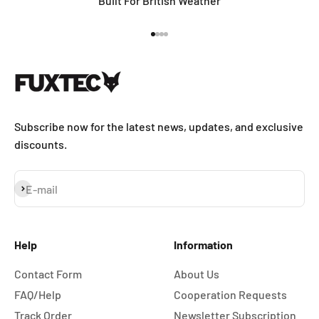
Built For British Weather
Go to item 1
Go to item 2
Go to item 3
Go to item 4
Subscribe now for the latest news, updates, and exclusive
discounts.
Subscribe
E-mail
Help
Information
Contact Form
About Us
FAQ/Help
Cooperation Requests
Track Order
Newsletter Subscription