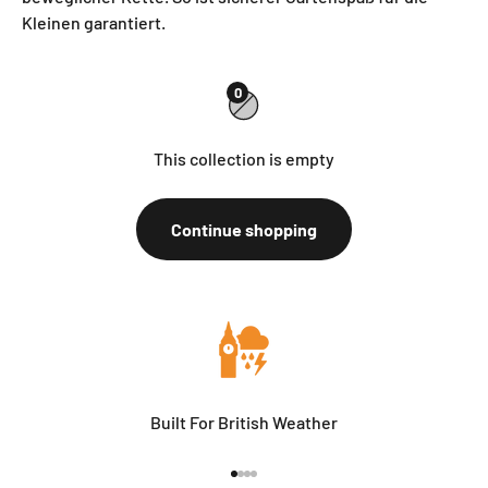
Kleinen garantiert.
0
This collection is empty
Continue shopping
Built For British Weather
Go to item 1
Go to item 2
Go to item 3
Go to item 4