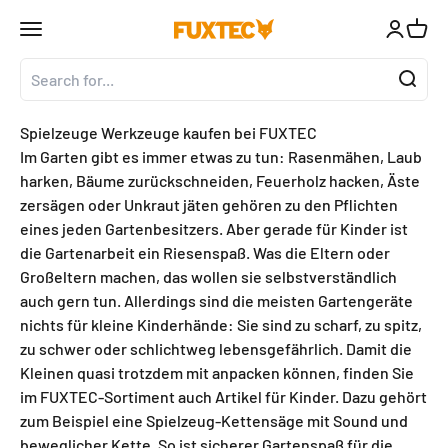
Skip to content
↵
↵
↵
↵
Zum Inhalt springen
Zum Menü springen
Fußzeile springen
Barrierefreiheits-Widget öffnen
Open navigation menu
Open acc
Open 
FUXTEC GmbH
Spielzeuge Werkzeuge kaufen bei FUXTEC
Im Garten gibt es immer etwas zu tun: Rasenmähen, Laub
harken, Bäume zurückschneiden, Feuerholz hacken, Äste
zersägen oder Unkraut jäten gehören zu den Pflichten
eines jeden Gartenbesitzers. Aber gerade für Kinder ist
die Gartenarbeit ein Riesenspaß. Was die Eltern oder
Großeltern machen, das wollen sie selbstverständlich
auch gern tun. Allerdings sind die meisten Gartengeräte
nichts für kleine Kinderhände: Sie sind zu scharf, zu spitz,
zu schwer oder schlichtweg lebensgefährlich. Damit die
Kleinen quasi trotzdem mit anpacken können, finden Sie
im FUXTEC-Sortiment auch Artikel für Kinder. Dazu gehört
zum Beispiel eine Spielzeug-Kettensäge mit Sound und
beweglicher Kette. So ist sicherer Gartenspaß für die