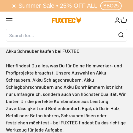
☀️ Summer Sale • 25% OFF ALL
↵
↵
↵
↵
Zum Inhalt springen
Zum Menü springen
Fußzeile springen
Barrierefreiheits-Widget öffnen
BBQ25
Skip to content
Open navigation menu
Open acc
Open 
FUXTEC GmbH
Akku Schrauber kaufen bei FUXTEC
Hier findest Du alles, was Du für Deine Heimwerker- und
Profiprojekte brauchst. Unsere Auswahl an Akku
Schraubern, Akku Schlagschraubern, Akku
Schlagbohrschraubern und Akku Bohrhämmern ist nicht
nur umfangreich, sondern auch von höchster Qualität. Wir
bieten Dir die perfekte Kombination aus Leistung,
Zuverlässigkeit und Bedienkomfort. Egal, ob Du in Holz,
Metall oder Beton bohren, Schrauben lösen oder
festziehen möchtest – bei FUXTEC findest Du das richtige
Werkzeug für jede Aufgabe.