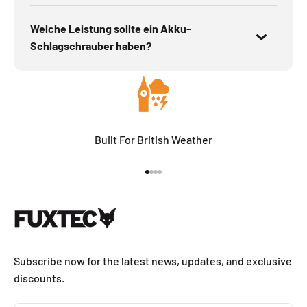
Welche Leistung sollte ein Akku-
Schlagschrauber haben?
Built For British Weather
Go to item 1
Go to item 2
Go to item 3
Go to item 4
Subscribe now for the latest news, updates, and exclusive
discounts.