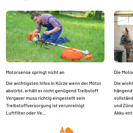
Motorsense springt nicht an
Die Motor
Die wichtigsten Infos in Kürze wenn der Motor
Die wich
abstirbt, erhält er nicht genügend Treibstoff
hängend 
Vergaser muss richtig eingestellt sein
vollständ
Treibstoffversorgung ist verunreinigt
und Zünd
Luftfilter oder Ve...
Akku entf