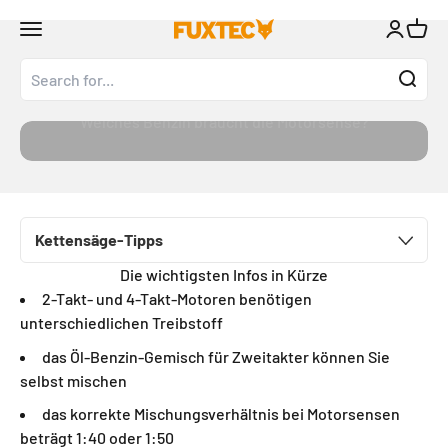
Skip to content
↵
↵
↵
↵
Zum Inhalt springen
Zum Menü springen
Fußzeile springen
Barrierefreiheits-Widget öffnen
Open navigation menu
Open acc
Open 
FUXTEC GmbH
Welches Benzin braucht die Motorsense?
Kettensäge-Tipps
Die wichtigsten Infos in Kürze
2-Takt- und 4-Takt-Motoren benötigen
unterschiedlichen Treibstoff
das Öl-Benzin-Gemisch für Zweitakter können Sie
selbst mischen
das korrekte Mischungsverhältnis bei Motorsensen
beträgt 1:40 oder 1:50