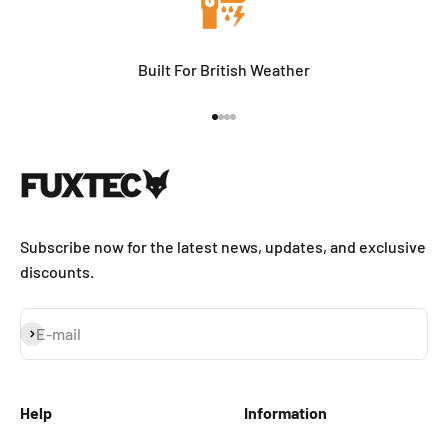
Built For British Weather
Go to item 1
Go to item 2
Go to item 3
Go to item 4
Subscribe now for the latest news, updates, and exclusive
discounts.
Subscribe
E-mail
Help
Information